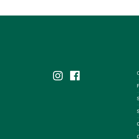
P
S
S