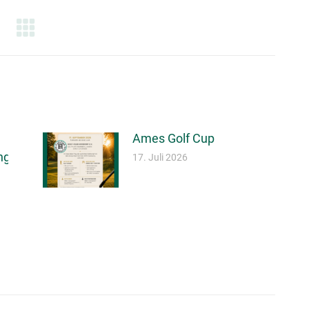
TION
Ames Golf Cup
ng
17. Juli 2026