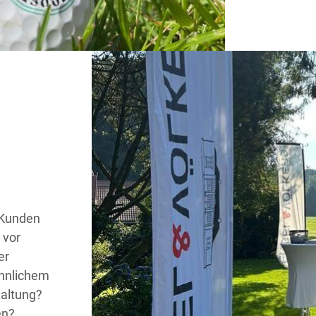
 Kunden
 vor
er
öhnlichem
taltung?
en?