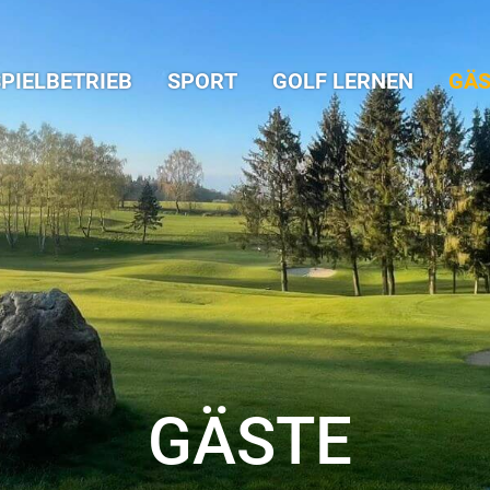
PIELBETRIEB
SPORT
GOLF LERNEN
GÄS
GÄSTE