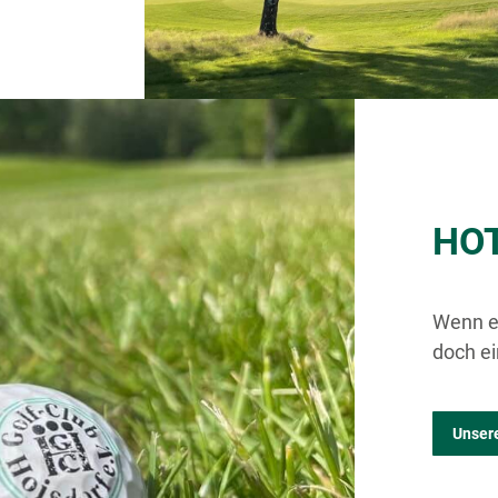
HO
Wenn es
doch ei
Unser