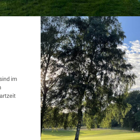
sind im
h
artzeit