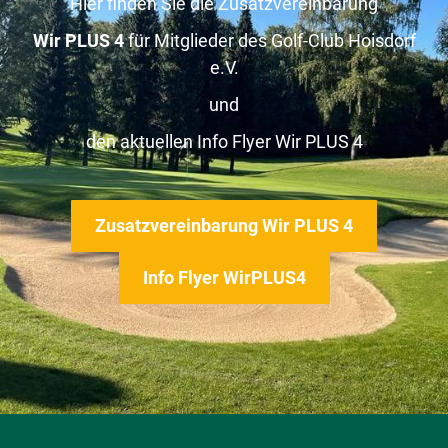
Hier finden Sie die Zusatzvereinbarung
Wir PLUS 4
für Mitglieder des Golf-Club Hoisdorf
e.V.
und
den aktuellen Info Flyer Wir PLUS 4
Zusatzvereinbarung Wir PLUS 4
Info Flyer WirPLUS4