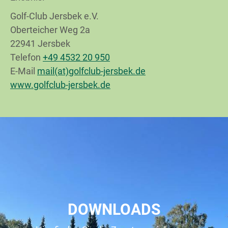
Golf-Club Jersbek e.V.
Oberteicher Weg 2a
22941 Jersbek
Telefon
+49 4532 20 950
E-Mail
mail(at)golfclub-jersbek.de
www.golfclub-jersbek.de
DOWNLOADS