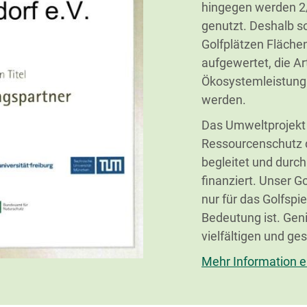
hingegen werden 2/3
genutzt. Deshalb so
Golfplätzen Fläche
aufgewertet, die Ar
Ökosystemleistung 
werden.
Das Umweltprojekt w
Ressourcenschutz de
begleitet und durc
finanziert. Unser Go
nur für das Golfspi
Bedeutung ist. Geni
vielfältigen und g
Mehr Information er