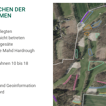
ÄCHEN DER
MEN
elegten
icht betreten
ngesäte
te Mahd Hardrough
hnen 10 bis 18
und Geoinformation
ord