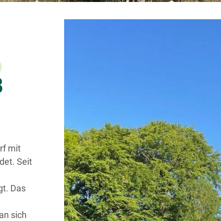
B
rf mit
det. Seit
t. Das
an sich