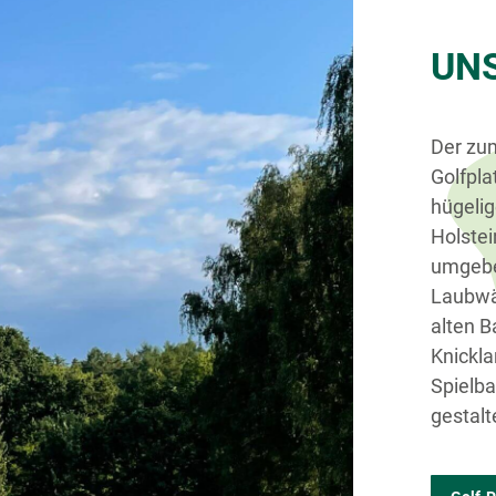
UN
Der zu
Golfpla
hügeli
Holstei
umgebe
Laubwäl
alten 
Knickla
Spielb
gestal