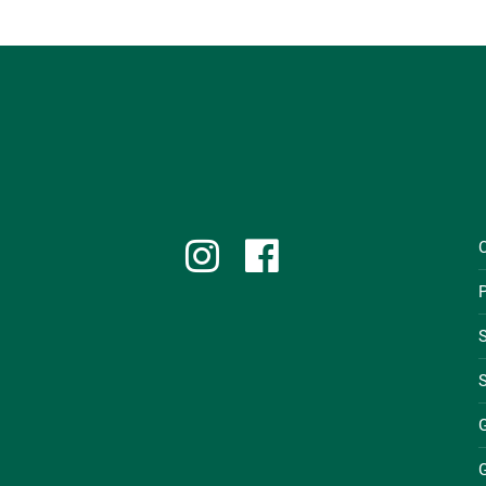
P
S
S