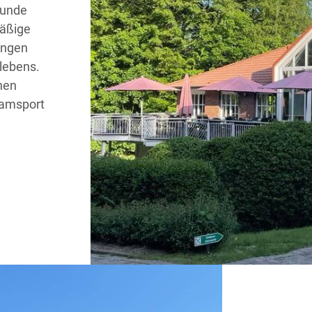
runde
äßige
ungen
blebens.
hen
Teamsport