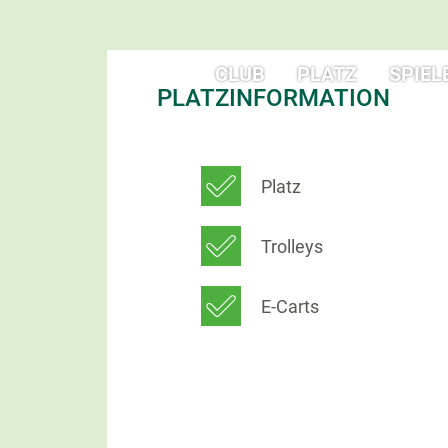
CLUB
PLATZ
SPIEL
PLATZINFORMATION
Platz
Trolleys
E-Carts