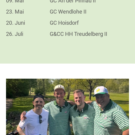
09. Mai
GC An der Pinnau II
23. Mai
GC Wendlohe II
20. Juni
GC Hoisdorf
26. Juli
G&CC HH Treudelberg II