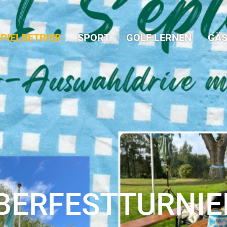
PIELBETRIEB
SPORT
GOLF LERNEN
GÄS
BERFESTTURNIE