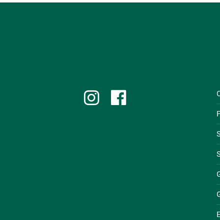
P
S
S
E