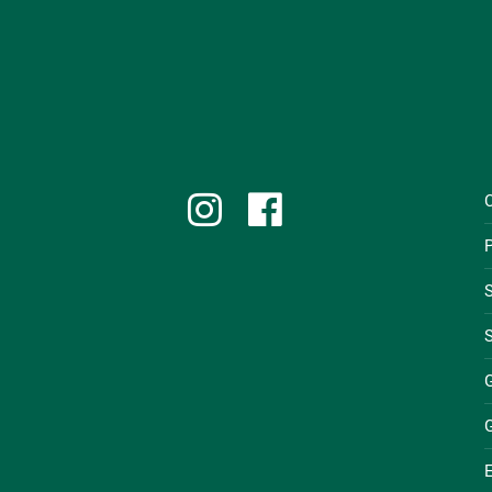
P
S
S
E