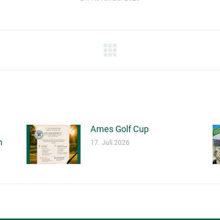
TION
Ames Golf Cup
ng
17. Juli 2026