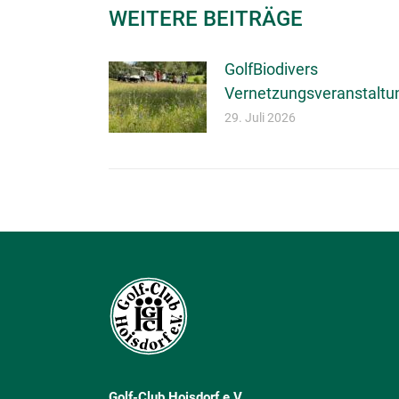
WEITERE BEITRÄGE
GolfBiodivers
Vernetzungsveranstaltu
29. Juli 2026
Golf-Club Hoisdorf e.V.