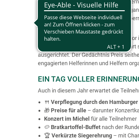
Als erste Ladies-Captain des Clubs über
im Clubsekretariat anzutreffen: Sie organ
Begeisterung Scorekarten an – und überre
letzten Tag.
Im Januar 2005, nur wenige Wochen vor i
Im Februar 2005 verstarb sie. 2025 jährt
ausgerichtet. Der Gedächtnis Preis seith
engagierten Helferinnen und Helfern orga
EIN TAG VOLLER ERINNERU
Auch in diesem Jahr erwartet die Teilne
🍴
Verpflegung durch den Hamburger
🎁
Preise für alle
– darunter Konzertka
Konzert im Michel
für alle Teilnehmer
🥔
Bratkartoffel-Buffet
nach der Rund
🏆
Verkürzte Siegerehrung
– mit Cha