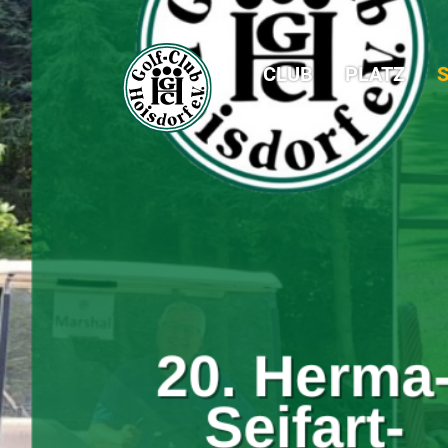
CLUB
PLATZ
S