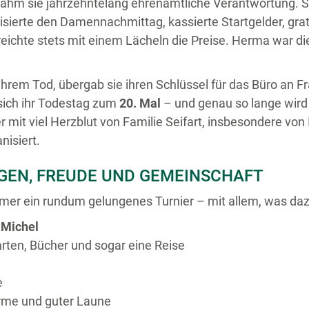
nahm sie jahrzehntelang ehrenamtliche Verantwortung. Se
isierte den Damennachmittag, kassierte Startgelder, gratu
ichte stets mit einem Lächeln die Preise. Herma war die
hrem Tod, übergab sie ihren Schlüssel für das Büro an F
 sich ihr Todestag zum
20. Mal
– und genau so lange wird 
er mit viel Herzblut von Familie Seifart, insbesondere vo
nisiert.
NGEN, FREUDE UND GEMEINSCHAFT
hmer ein rundum gelungenes Turnier – mit allem, was da
 Michel
rten, Bücher und sogar eine Reise
e
rme und guter Laune